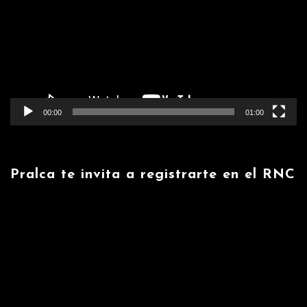
vídeo
00:00
01:00
Pralca te invita a registrarte en el RNC
Reproductor
de
vídeo