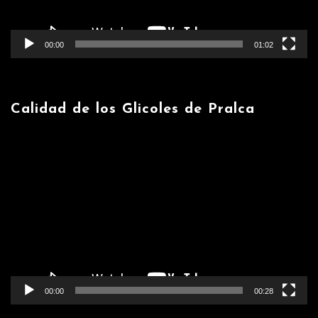
00:00
01:02
Calidad de los Glicoles de Pralca
Reproductor
de
vídeo
00:00
00:28